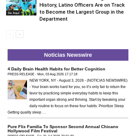
History, Latino Officers Are on Track
to Become the Largest Group in the
De Aquí
Department
Noticias Newswire
4 Daily Brain Health Habits for Better Cognition
PRESS RELEASE - Mon, 03 Aug 2026 17:17:18
NEW YORK, NY - August 3, 2026 - (NOTICIAS NEWSWIRE)
- Your brain works hard for you, so it’s only fair to return the
favor by practicing simple everyday habits to keep this
important organ strong and thriving. Start by tweaking your
daily routine to focus on these four habits. Prioritize Sleep
Getting quality sleep …
Pure Flix Familia To Sponsor Second Annual Chicano
Hollywood Film Festival
PRESS RELEASE - Fri, 31 Jul 2026 20:01:30