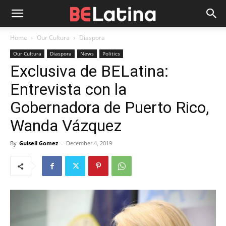
Home
Our Cultura
Diaspora
Our Cultura
Diaspora
News
Politics
Exclusiva de BELatina:
Entrevista con la
Gobernadora de Puerto Rico,
Wanda Vázquez
By
Guisell Gomez
-
December 4, 2019