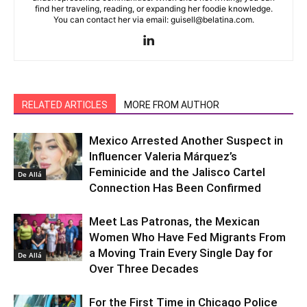
find her traveling, reading, or expanding her foodie knowledge.
You can contact her via email: guisell@belatina.com.
RELATED ARTICLES
MORE FROM AUTHOR
Mexico Arrested Another Suspect in
Influencer Valeria Márquez’s
Feminicide and the Jalisco Cartel
De Allá
Connection Has Been Confirmed
Meet Las Patronas, the Mexican
Women Who Have Fed Migrants From
a Moving Train Every Single Day for
De Allá
Over Three Decades
For the First Time in Chicago Police